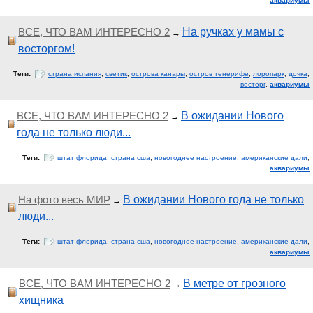
аквариумы
ВСЕ, ЧТО ВАМ ИНТЕРЕСНО 2
На ручках у мамы с
→
восторгом!
Теги:
страна испания
,
светик
,
острова канары
,
остров тенерифе
,
лоропарк
,
дочка
,
восторг
,
аквариумы
ВСЕ, ЧТО ВАМ ИНТЕРЕСНО 2
В ожидании Нового
→
года не только люди...
Теги:
штат флорида
,
страна сша
,
новогоднее настроение
,
американские дали
,
аквариумы
На фото весь МИР
В ожидании Нового года не только
→
люди...
Теги:
штат флорида
,
страна сша
,
новогоднее настроение
,
американские дали
,
аквариумы
ВСЕ, ЧТО ВАМ ИНТЕРЕСНО 2
В метре от грозного
→
хищника