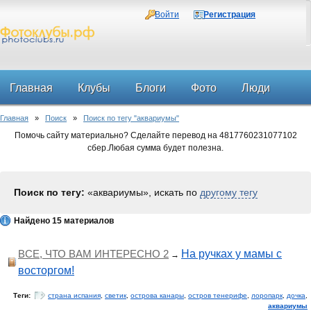
Войти
Регистрация
Главная
Клубы
Блоги
Фото
Люди
Главная
»
Поиск
»
Поиск по тегу "аквариумы"
Форум
Помочь сайту материально? Сделайте перевод на 4817760231077102
сбер.Любая сумма будет полезна.
Поиск по тегу:
«аквариумы», искать по
другому тегу
Найдено 15 материалов
ВСЕ, ЧТО ВАМ ИНТЕРЕСНО 2
На ручках у мамы с
→
восторгом!
Теги:
страна испания
,
светик
,
острова канары
,
остров тенерифе
,
лоропарк
,
дочка
,
аквариумы