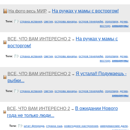
На фото весь МИР
На ручках у мамы с восторгом!
→
Теги:
страна испания
,
светик
,
острова канары
,
остров тенерифе
,
лоропарк
,
дочка
,
восторг
,
аквариумы
ВСЕ, ЧТО ВАМ ИНТЕРЕСНО 2
На ручках у мамы с
→
восторгом!
Теги:
страна испания
,
светик
,
острова канары
,
остров тенерифе
,
лоропарк
,
дочка
,
восторг
,
аквариумы
ВСЕ, ЧТО ВАМ ИНТЕРЕСНО 2
Я устала!! Подумаешь -
→
рыбки...
Теги:
страна испания
,
светик
,
острова канары
,
остров тенерифе
,
лоропарк
,
дочка
,
аквариумы
ВСЕ, ЧТО ВАМ ИНТЕРЕСНО 2
В ожидании Нового
→
года не только люди...
Теги:
штат флорида
,
страна сша
,
новогоднее настроение
,
американские дали
,