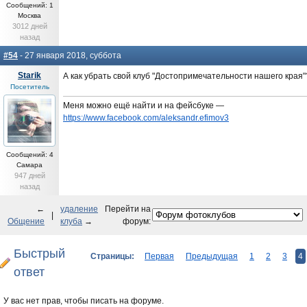
Сообщений: 1
Москва
3012 дней
назад
#54
- 27 января 2018, суббота
Starik
А как убрать свой клуб "Достопримечательности нашего края"
Посетитель
Меня можно ещё найти и на фейсбуке —
https://www.facebook.com/aleksandr.efimov3
Сообщений: 4
Самара
947 дней
назад
←
удаление
Перейти на
|
Общение
клуба
→
форум:
Быстрый
Страницы:
Первая
Предыдущая
1
2
3
4
ответ
У вас нет прав, чтобы писать на форуме.