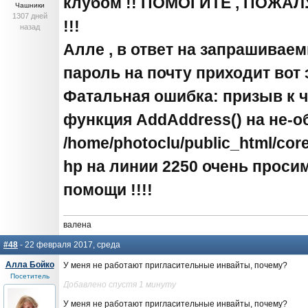
клубом !! ПОМОГИТЕ , ПОЖА
Чашники
1307 дней
!!!
назад
Алле , в ответ на запрашивае
пароль на почту приходит вот э
Фатальная ошибка: призыв к 
функция AddAddress() на не-о
/home/photoclu/public_html/cor
hp на линии 2250 очень просим
помощи !!!!
валена
#48
- 22 февраля 2017, среда
Алла Бойко
У меня не работают пригласительные инвайты, почему?
Посетитель
Добавлено спустя 1 минуту
У меня не работают пригласительные инвайты, почему?