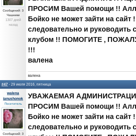
ПРОСИМ Вашей помощи !! Ал
Сообщений: 3
Чашники
Бойко не может зайти на сайт ! 
1307 дней
назад
следовательно и руководить 
клубом !! ПОМОГИТЕ , ПОЖА
!!!
валена
валена
#47
- 29 июля 2016, пятница
walena
УВАЖАЕМАЯ АДМИНИСТРАЦ
ianushonok
Посетитель
ПРОСИМ Вашей помощи !! Ал
Бойко не может зайти на сайт ! 
следовательно и руководить 
Сообщений: 3