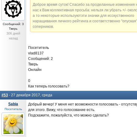
Доброе время суток! Спасибо за проделанные изменения н
нас к Вам коллективная просьба: нельзя ли убрать +/- окол
а то некоторые используютэти значки для исскуственного
наращивания личного рейтинга и соответственно "опуская
Сообщений: 3
соперников.
Тверь
306 дней
назад
Посетитель
vlad8137
Сообщений: 2
Тверь
Онлайн
0
Как теперь голосовать?
#53
- 27 декабря 2017, среда
Sabia
Добрый вечер! У меня нет возможности голосовать - отсутств
Посетитель
для этого. Вижу, что голосование есть.
Подскажите, пожалуйста, что можно сделать?