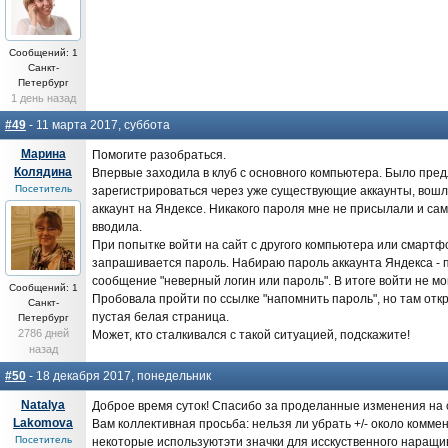
Сообщений: 1
Санкт-
Петербург
1 день назад
#49
- 11 марта 2017, суббота
Марина
Помогите разобраться.
Колядина
Впервые заходила в клуб с основного компьютера. Было пре
Посетитель
зарегистрироваться через уже существующие аккаунты, вошл
аккаунт на Яндексе. Никакого пароля мне не присылали и сам
вводила.
При попытке войти на сайт с другого компьютера или смартф
запрашивается пароль. Набираю пароль аккаунта Яндекса -
сообщение "неверный логин или пароль". В итоге войти не мог
Сообщений: 1
Пробовала пройти по ссылке "напомнить пароль", но там отк
Санкт-
пустая белая страница.
Петербург
2786 дней
Может, кто сталкивался с такой ситуацией, подскажите!
назад
#50
- 18 декабря 2017, понедельник
Natalya
Доброе время суток! Спасибо за проделанные изменения на са
Lakomova
Вам коллективная просьба: нельзя ли убрать +/- около коммен
Посетитель
некоторые используютэти значки для исскуственного наращ