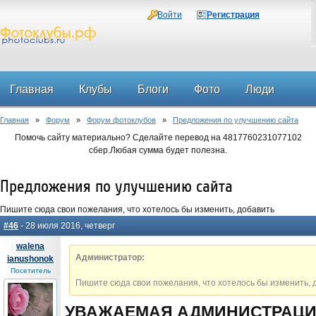
Войти
Регистрация
Главная
Клубы
Блоги
Фото
Люди
Главная
»
Форум
»
Форум фотоклубов
»
Предложения по улучшению сайта
Форум
Помочь сайту материально? Сделайте перевод на 4817760231077102
сбер.Любая сумма будет полезна.
Предложения по улучшению сайта
Пишите сюда свои пожелания, что хотелось бы изменить, добавить
#46
- 28 июля 2016, четверг
walena
Администратор:
ianushonok
Посетитель
Пишите сюда свои пожелания, что хотелось бы изменить, 
УВАЖАЕМАЯ АДМИНИСТРАЦ