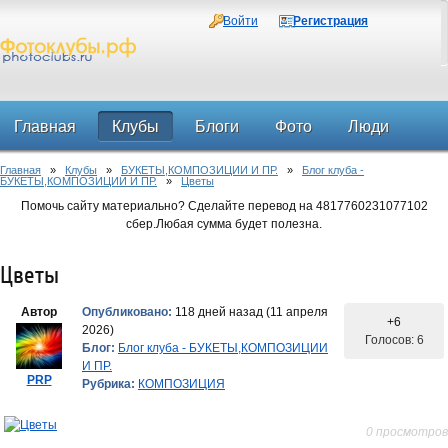
Войти
Регистрация
Главная
Клубы
Блоги
Фото
Люди
Главная
»
Клубы
»
БУКЕТЫ,КОМПОЗИЦИИ И ПР.
»
Блог клуба -
Форум
БУКЕТЫ,КОМПОЗИЦИИ И ПР.
»
Цветы
Помочь сайту материально? Сделайте перевод на 4817760231077102
сбер.Любая сумма будет полезна.
Цветы
Автор
Опубликовано:
118 дней назад (11 апреля
+6
2026)
Голосов: 6
Блог:
Блог клуба - БУКЕТЫ,КОМПОЗИЦИИ
И ПР.
PRP
Рубрика:
КОМПОЗИЦИЯ
0 просмотров