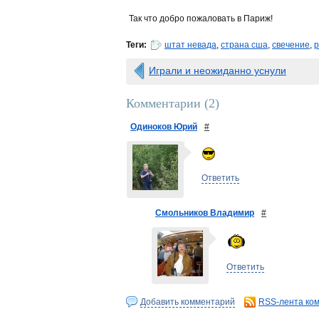
Так что добро пожаловать в Париж!
Теги:
штат невада
,
страна сша
,
свечение
,
р
Играли и неожиданно уснули
Комментарии (
2
)
Одиноков Юрий
#
Ответить
Смольников Владимир
#
Ответить
Добавить комментарий
RSS-лента ко