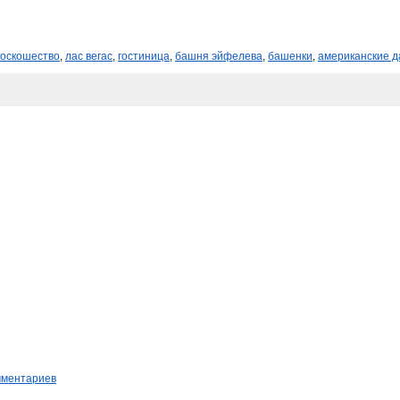
оскошество
,
лас вегас
,
гостиница
,
башня эйфелева
,
башенки
,
американские д
мментариев