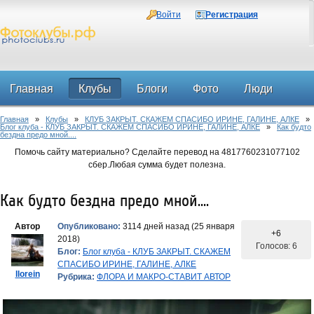
Войти
Регистрация
Главная
Клубы
Блоги
Фото
Люди
Главная
»
Клубы
»
КЛУБ ЗАКРЫТ. СКАЖЕМ СПАСИБО ИРИНЕ, ГАЛИНЕ, АЛКЕ
»
Форум
Блог клуба - КЛУБ ЗАКРЫТ. СКАЖЕМ СПАСИБО ИРИНЕ, ГАЛИНЕ, АЛКЕ
»
Как будто
бездна предо мной....
Помочь сайту материально? Сделайте перевод на 4817760231077102
сбер.Любая сумма будет полезна.
Как будто бездна предо мной....
Автор
Опубликовано:
3114 дней назад (25 января
+6
2018)
Голосов: 6
Блог:
Блог клуба - КЛУБ ЗАКРЫТ. СКАЖЕМ
СПАСИБО ИРИНЕ, ГАЛИНЕ, АЛКЕ
llorein
Рубрика:
ФЛОРА И МАКРО-СТАВИТ АВТОР