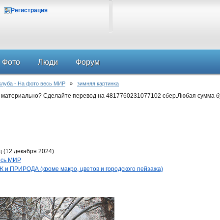
Регистрация
Фото
Люди
Форум
клуба - На фото весь МИР
»
зимняя картинка
 материально? Сделайте перевод на 4817760231077102 сбер.Любая сумма б
 (12 декабря 2024)
весь МИР
и ПРИРОДА (кроме макро, цветов и городского пейзажа)