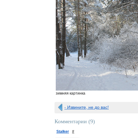
зимняя картинка
- Извините, не до вас!
Комментарии (
9
)
Stalker
#