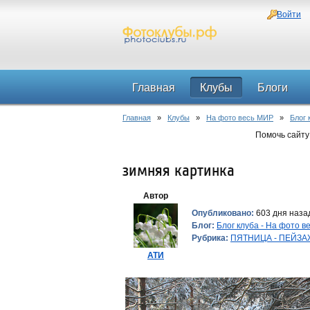
Войти
Главная
Клубы
Блоги
Главная
»
Клубы
»
На фото весь МИР
»
Блог 
Помочь сайту
зимняя картинка
Автор
Опубликовано:
603 дня назад
Блог:
Блог клуба - На фото 
Рубрика:
ПЯТНИЦА - ПЕЙЗАЖ 
АТИ