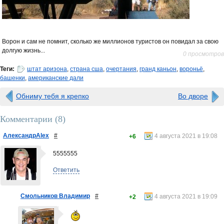
Ворон и сам не помнит, сколько же миллионов туристов он повидал за свою
долгую жизнь...
0 просмотров
Теги:
штат аризона
,
страна сша
,
очертания
,
гранд каньон
,
вороньё
,
башенки
,
американские дали
Обниму тебя я крепко
Во дворе
Комментарии (
8
)
АлександрAlex
#
4 августа 2021 в 19:08
+6
5555555
Ответить
Смольников Владимир
#
4 августа 2021 в 19:09
+2