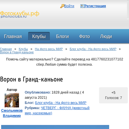
Войти
Регистрация
Главная
Клубы
Блоги
Фото
Люди
Главная
»
Клубы
»
На фото весь МИР
»
Блог клуба - На фото весь МИР
»
Форум
Ворон в Гранд-каньоне
Помочь сайту материально? Сделайте перевод на 4817760231077102
сбер.Любая сумма будет полезна.
Ворон в Гранд-каньоне
Автор
Опубликовано:
1828 дней назад ( 4
+5
августа 2021)
Голосов: 7
Блог:
Блог клуба - На фото весь МИР
Рубрика:
ЧЕТВЕРГ - ФАУНА (животный
Смольников
мир, насекомые)
Владимир