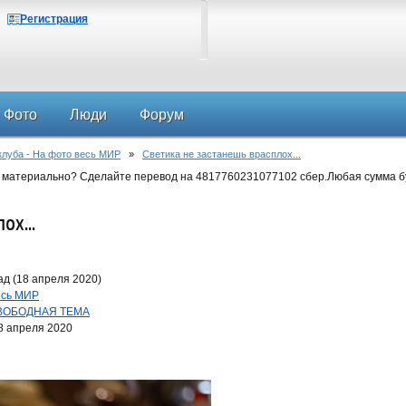
Регистрация
Фото
Люди
Форум
клуба - На фото весь МИР
»
Светика не застанешь врасплох...
 материально? Сделайте перевод на 4817760231077102 сбер.Любая сумма б
ох...
д (18 апреля 2020)
весь МИР
ВОБОДНАЯ ТЕМА
8 апреля 2020