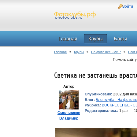
Войти
Главная
Клубы
Блоги
Главная
»
Клубы
»
На фото весь МИР
»
Блог 
Помочь сайту
Светика не застанешь враспл
Автор
Опубликовано:
2302 дня наза
Блог:
Блог клуба - На фото 
Рубрика:
ВОСКРЕСЕНЬЕ - С
Редактировалось:
1 раз — 1
Смольников
Владимир