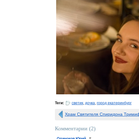
Теги:
светик
,
дочка
,
город екатеринбург
Храм Святителя Спиридона Тримиф
Комментарии (
2
)
Одиноков Юрий
#