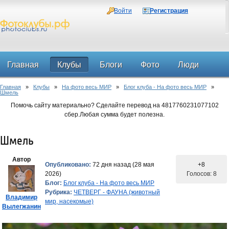
Войти
Регистрация
Главная
Клубы
Блоги
Фото
Люди
Главная
»
Клубы
»
На фото весь МИР
»
Блог клуба - На фото весь МИР
»
Форум
Шмель
Помочь сайту материально? Сделайте перевод на 4817760231077102
сбер.Любая сумма будет полезна.
Шмель
Автор
Опубликовано:
72 дня назад (28 мая
+8
2026)
Голосов: 8
Блог:
Блог клуба - На фото весь МИР
Рубрика:
ЧЕТВЕРГ - ФАУНА (животный
Владимир
мир, насекомые)
Вылегжанин