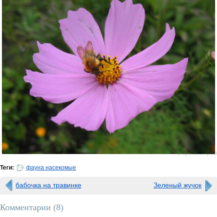
0 просмотров
Теги:
фауна насекомые
бабочка на травинке
Зеленый жучок
Комментарии (
8
)