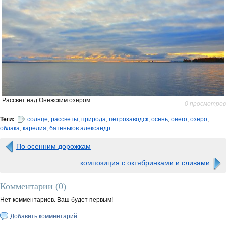
Рассвет над Онежским озером
0 просмотров
Теги:
солнце
,
рассветы
,
природа
,
петрозаводск
,
осень
,
онего
,
озеро
,
облака
,
карелия
,
батеньков александр
По осенним дорожкам
композиция с октябринками и сливами
Комментарии (
0
)
Нет комментариев. Ваш будет первым!
Добавить комментарий