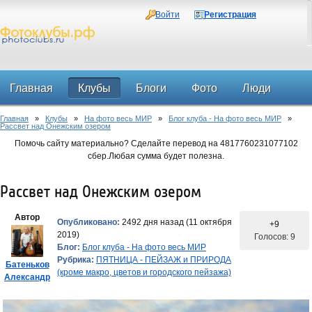
Войти
Регистрация
Главная
Клубы
Блоги
Фото
Люди
Главная
»
Клубы
»
На фото весь МИР
»
Блог клуба - На фото весь МИР
»
Форум
Рассвет над Онежским озером
Помочь сайту материально? Сделайте перевод на 4817760231077102
сбер.Любая сумма будет полезна.
Рассвет над Онежским озером
Автор
Опубликовано:
2492 дня назад (11 октября
+9
2019)
Голосов: 9
Блог:
Блог клуба - На фото весь МИР
Рубрика:
ПЯТНИЦА - ПЕЙЗАЖ и ПРИРОДА
Батеньков
(кроме макро, цветов и городского пейзажа)
Александр