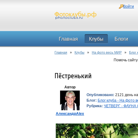
Войти
Главная
Клубы
Блоги
Главная
»
Клубы
»
На фото весь МИР
»
Блог 
Помочь сайту
Пёстренький
Автор
Опубликовано:
2121 день на
Блог:
Блог клуба - На фото 
Рубрика:
ЧЕТВЕРГ - ФАУНА (
АлександрAlex