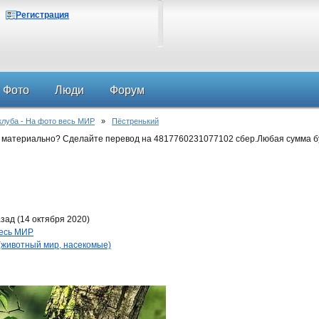
Регистрация
Фото
Люди
Форум
клуба - На фото весь МИР
»
Пёстренький
 материально? Сделайте перевод на 4817760231077102 сбер.Любая сумма б
зад (14 октября 2020)
весь МИР
животный мир, насекомые)