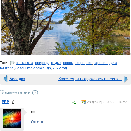
0 просмотров
Теги:
сортавала
,
природа
,
отдых
,
осень
,
озеро
,
лес
,
карелия
,
дача
винтера
,
батеньков александр
,
2022 год
Беседка
Кажется, я погружаюсь в песок...
Комментарии (
7
)
PRP
#
28 декабря 2022 в 10:52
+1
!!!!!!
Ответить