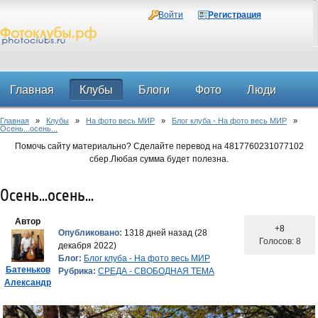
Войти
Регистрация
Главная
Клубы
Блоги
Фото
Люди
Главная
»
Клубы
»
На фото весь МИР
»
Блог клуба - На фото весь МИР
»
Форум
Осень...осень...
Помочь сайту материально? Сделайте перевод на 4817760231077102
сбер.Любая сумма будет полезна.
Осень...осень...
Автор
+8
Опубликовано:
1318 дней назад (28
Голосов: 8
декабря 2022)
Блог:
Блог клуба - На фото весь МИР
Батеньков
Рубрика:
СРЕДА - СВОБОДНАЯ ТЕМА
Александр