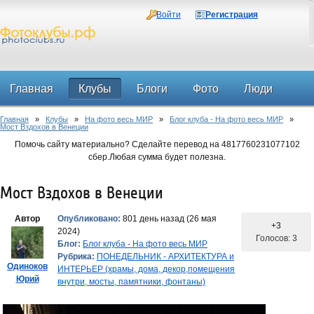
Войти
Регистрация
Главная
Клубы
Блоги
Фото
Люди
Главная
»
Клубы
»
На фото весь МИР
»
Блог клуба - На фото весь МИР
»
Форум
Мост Вздохов в Венеции
Помочь сайту материально? Сделайте перевод на 4817760231077102
сбер.Любая сумма будет полезна.
Мост Вздохов в Венеции
Автор
Опубликовано:
801 день назад (26 мая
+3
2024)
Голосов: 3
Блог:
Блог клуба - На фото весь МИР
Рубрика:
ПОНЕДЕЛЬНИК - АРХИТЕКТУРА и
Одиноков
ИНТЕРЬЕР (храмы, дома, декор,помещения
Юрий
внутри, мосты, памятники, фонтаны)