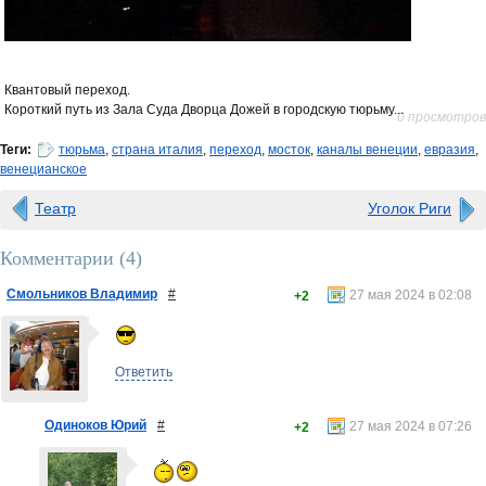
Квантовый переход.
Короткий путь из Зала Суда Дворца Дожей в городскую тюрьму...
0 просмотров
Теги:
тюрьма
,
страна италия
,
переход
,
мосток
,
каналы венеции
,
евразия
,
венецианское
Театр
Уголок Риги
Комментарии (
4
)
Смольников Владимир
#
27 мая 2024 в 02:08
+2
Ответить
Одиноков Юрий
#
27 мая 2024 в 07:26
+2