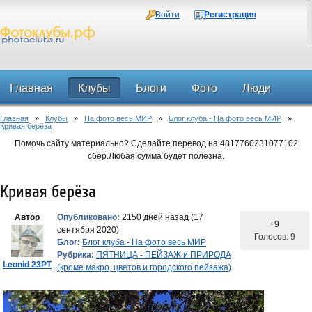
Войти
Регистрация
Главная
Клубы
Блоги
Фото
Люди
Главная
»
Клубы
»
На фото весь МИР
»
Блог клуба - На фото весь МИР
»
Форум
Кривая берёза
Помочь сайту материально? Сделайте перевод на 4817760231077102
сбер.Любая сумма будет полезна.
Кривая берёза
Автор
Опубликовано:
2150 дней назад (17
+9
сентября 2020)
Голосов: 9
Блог:
Блог клуба - На фото весь МИР
Рубрика:
ПЯТНИЦА - ПЕЙЗАЖ и ПРИРОДА
Leonid 23PT
(кроме макро, цветов и городского пейзажа)