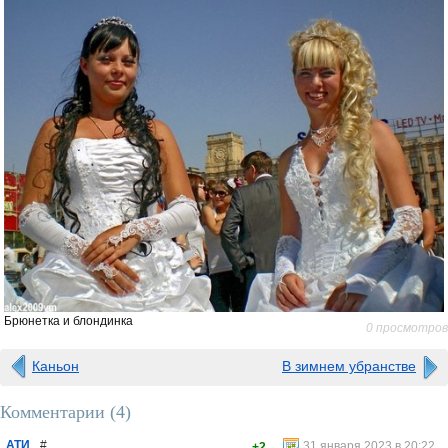
Брюнетка и блондинка
0 просмотров
Каньон
В зимнем убранстве
Комментарии (
4
)
АТИ
#
31 января 2023 в 20:22
+2