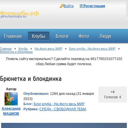
Войти
Регистрация
Главная
Клубы
Блоги
Фото
Люди
Главная
»
Клубы
»
На фото весь МИР
»
Блог клуба - На фото весь МИР
»
Форум
Брюнетка и блондинка
Помочь сайту материально? Сделайте перевод на 4817760231077102
сбер.Любая сумма будет полезна.
Брюнетка и блондинка
Автор
+4
Опубликовано:
1284 дня назад (31 января
Голосов: 4
2023)
Блог:
Блог клуба - На фото весь МИР
Александр
Рубрика:
СРЕДА - СВОБОДНАЯ ТЕМА
МАШКОВ