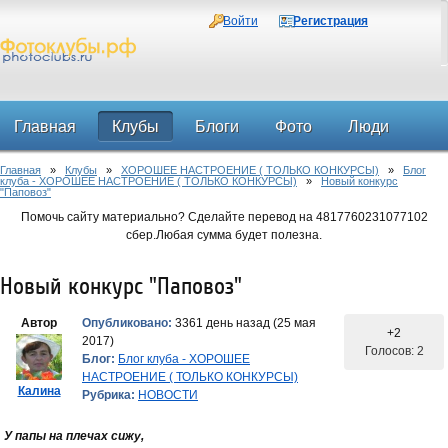
Войти
Регистрация
Главная
Клубы
Блоги
Фото
Люди
Главная
»
Клубы
»
ХОРОШЕЕ НАСТРОЕНИЕ ( ТОЛЬКО КОНКУРСЫ)
»
Блог
Форум
клуба - ХОРОШЕЕ НАСТРОЕНИЕ ( ТОЛЬКО КОНКУРСЫ)
»
Новый конкурс
"Паповоз"
Помочь сайту материально? Сделайте перевод на 4817760231077102
сбер.Любая сумма будет полезна.
Новый конкурс "Паповоз"
Автор
Опубликовано:
3361 день назад (25 мая
+2
2017)
Голосов: 2
Блог:
Блог клуба - ХОРОШЕЕ
НАСТРОЕНИЕ ( ТОЛЬКО КОНКУРСЫ)
Калина
Рубрика:
НОВОСТИ
У папы на плечах сижу,