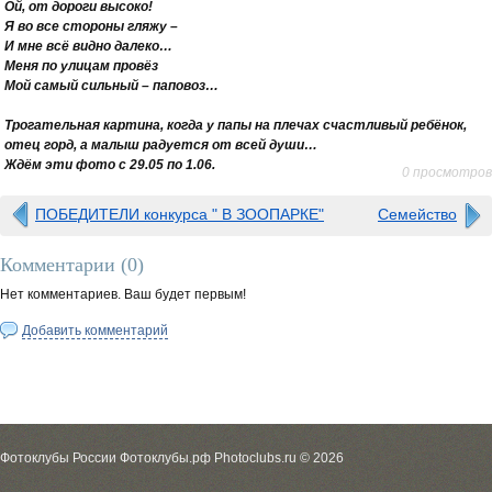
Ой, от дороги высоко!
Я во все стороны гляжу –
И мне всё видно далеко…
Меня по улицам провёз
Мой самый сильный – паповоз…
Трогательная картина, когда у папы на плечах счастливый ребёнок,
отец горд, а малыш радуется от всей души…
Ждём эти фото с 29.05 по 1.06.
0 просмотров
ПОБЕДИТЕЛИ конкурса " В ЗООПАРКЕ"
Семейство
Комментарии (
0
)
Нет комментариев. Ваш будет первым!
Добавить комментарий
Фотоклубы России Фотоклубы.рф Photoclubs.ru © 2026