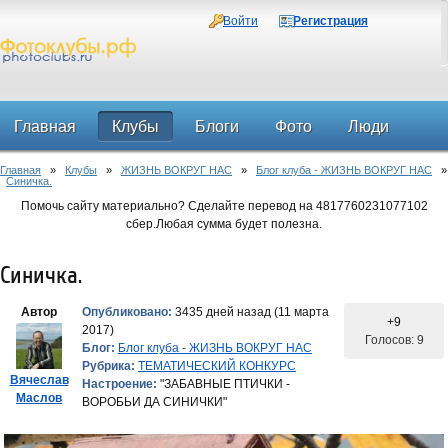
Войти
Регистрация
Главная
Клубы
Блоги
Фото
Люди
Главная
»
Клубы
»
ЖИЗНЬ ВОКРУГ НАС
»
Блог клуба - ЖИЗНЬ ВОКРУГ НАС
»
Форум
Синичка.
Помочь сайту материально? Сделайте перевод на 4817760231077102
сбер.Любая сумма будет полезна.
Синичка.
Автор
Опубликовано:
3435 дней назад (11 марта
+9
2017)
Голосов: 9
Блог:
Блог клуба - ЖИЗНЬ ВОКРУГ НАС
Рубрика:
ТЕМАТИЧЕСКИЙ КОНКУРС
Вячеслав
Настроение:
"ЗАБАВНЫЕ ПТИЧКИ -
Маслов
ВОРОБЬИ ДА СИНИЧКИ"