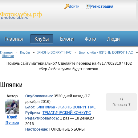
Войти
Регистрация
Главная
Клубы
Блоги
Фото
Люди
Главная
»
Клубы
»
ЖИЗНЬ ВОКРУГ НАС
»
Блог клуба - ЖИЗНЬ ВОКРУГ НАС
»
Форум
Шляпки
Помочь сайту материально? Сделайте перевод на 4817760231077102
сбер.Любая сумма будет полезна.
Шляпки
Автор
Опубликовано:
3520 дней назад (17
+7
декабря 2016)
Голосов: 7
Блог:
Блог клуба - ЖИЗНЬ ВОКРУГ НАС
Рубрика:
ТЕМАТИЧЕСКИЙ КОНКУРС
Юрий
Редактировалось:
1 раз — 18 декабря
Пучков
2016
Настроение:
ГОЛОВНЫЕ УБОРЫ