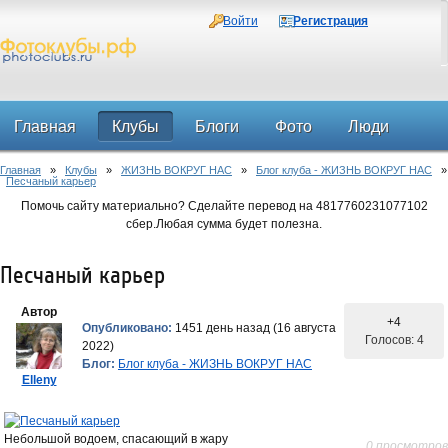
Войти
Регистрация
Главная
Клубы
Блоги
Фото
Люди
Главная
»
Клубы
»
ЖИЗНЬ ВОКРУГ НАС
»
Блог клуба - ЖИЗНЬ ВОКРУГ НАС
»
Форум
Песчаный карьер
Помочь сайту материально? Сделайте перевод на 4817760231077102
сбер.Любая сумма будет полезна.
Песчаный карьер
Автор
+4
Опубликовано:
1451 день назад (16 августа
Голосов: 4
2022)
Блог:
Блог клуба - ЖИЗНЬ ВОКРУГ НАС
Elleny
Небольшой водоем, спасающий в жару
0 просмотров