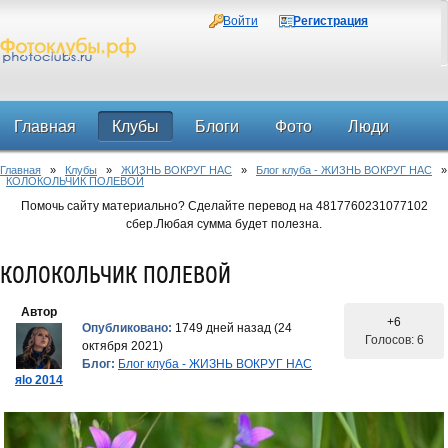
Войти
Регистрация
Главная
Клубы
Блоги
Фото
Люди
Главная
»
Клубы
»
ЖИЗНЬ ВОКРУГ НАС
»
Блог клуба - ЖИЗНЬ ВОКРУГ НАС
»
Форум
КОЛОКОЛЬЧИК ПОЛЕВОЙ
Помочь сайту материально? Сделайте перевод на 4817760231077102
сбер.Любая сумма будет полезна.
КОЛОКОЛЬЧИК ПОЛЕВОЙ
Автор
+6
Опубликовано:
1749 дней назад (24
Голосов: 6
октября 2021)
Блог:
Блог клуба - ЖИЗНЬ ВОКРУГ НАС
яlo 2014