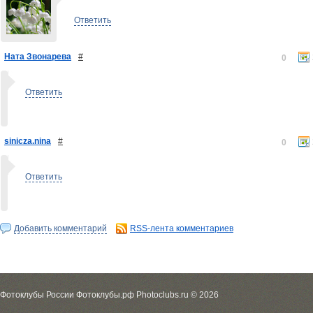
Ответить
Ната Звонарева
#
0
Ответить
sinicza.nina
#
0
Ответить
Добавить комментарий
RSS-лента комментариев
Фотоклубы России Фотоклубы.рф Photoclubs.ru © 2026