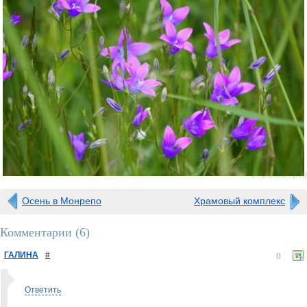
0 просмотров
Осень в Монрепо
Храмовый комплекс
Комментарии (
6
)
ГАЛИНА
#
0
Ответить