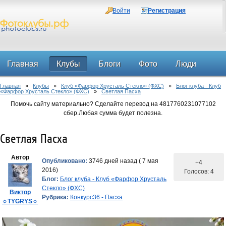
Войти
Регистрация
Главная
Клубы
Блоги
Фото
Люди
Главная
»
Клубы
»
Клуб «Фарфор Хрусталь Стекло» (ФХС)
»
Блог клуба - Клуб
Форум
«Фарфор Хрусталь Стекло» (ФХС)
»
Светлая Пасха
Помочь сайту материально? Сделайте перевод на 4817760231077102
сбер.Любая сумма будет полезна.
Светлая Пасха
Автор
Опубликовано:
3746 дней назад ( 7 мая
+4
2016)
Голосов: 4
Блог:
Блог клуба - Клуб «Фарфор Хрусталь
Стекло» (ФХС)
Виктор
Рубрика:
Конкурс36 - Пасха
☼TYGRYS☼