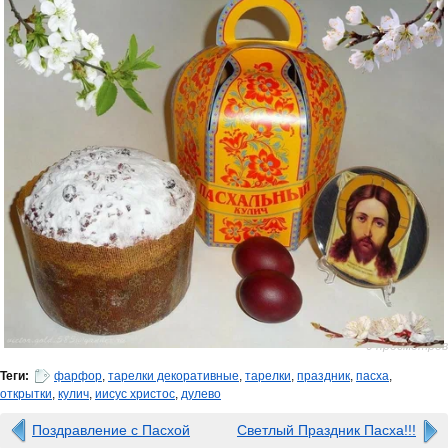
0 просмотров
Теги:
фарфор
,
тарелки декоративные
,
тарелки
,
праздник
,
пасха
,
открытки
,
кулич
,
иисус христос
,
дулево
Поздравление с Пасхой
Светлый Праздник Пасха!!!