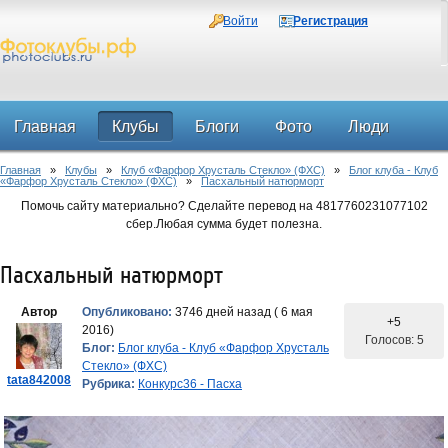
Войти
Регистрация
Главная
Клубы
Блоги
Фото
Люди
Главная
»
Клубы
»
Клуб «Фарфор Хрусталь Стекло» (ФХС)
»
Блог клуба - Клуб
Форум
«Фарфор Хрусталь Стекло» (ФХС)
»
Пасхальный натюрморт
Помочь сайту материально? Сделайте перевод на 4817760231077102
сбер.Любая сумма будет полезна.
Пасхальный натюрморт
Автор
Опубликовано:
3746 дней назад ( 6 мая
+5
2016)
Голосов: 5
Блог:
Блог клуба - Клуб «Фарфор Хрусталь
Стекло» (ФХС)
tata842008
Рубрика:
Конкурс36 - Пасха