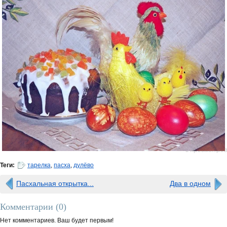
0 просмотров
Теги:
тарелка
,
пасха
,
дулёво
Пасхальная открытка...
Два в одном
Комментарии (
0
)
Нет комментариев. Ваш будет первым!