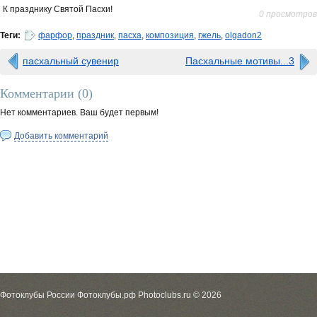
К празднику Святой Пасхи!
0 просмотров
Теги:
фарфор
,
праздник
,
пасха
,
композиция
,
гжель
,
olgadon2
пасхальный сувенир
Пасхальные мотивы...3
Комментарии (
0
)
Нет комментариев. Ваш будет первым!
Добавить комментарий
Фотоклубы России Фотоклубы.рф Photoclubs.ru © 2026