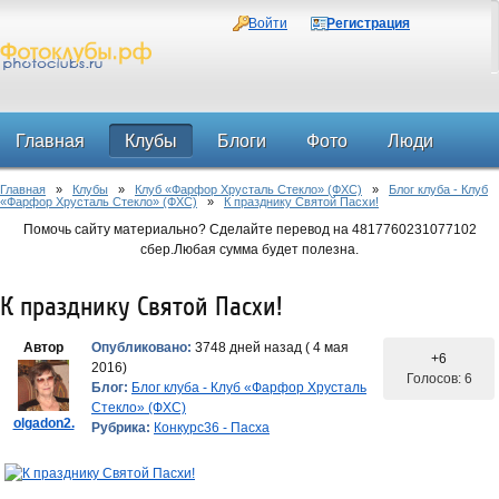
Войти
Регистрация
Главная
Клубы
Блоги
Фото
Люди
Главная
»
Клубы
»
Клуб «Фарфор Хрусталь Стекло» (ФХС)
»
Блог клуба - Клуб
Форум
«Фарфор Хрусталь Стекло» (ФХС)
»
К празднику Святой Пасхи!
Помочь сайту материально? Сделайте перевод на 4817760231077102
сбер.Любая сумма будет полезна.
К празднику Святой Пасхи!
Автор
Опубликовано:
3748 дней назад ( 4 мая
+6
2016)
Голосов: 6
Блог:
Блог клуба - Клуб «Фарфор Хрусталь
Стекло» (ФХС)
olgadon2.
Рубрика:
Конкурс36 - Пасха