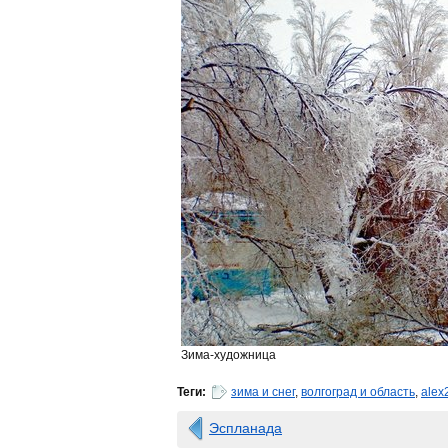
Зима-художница
Теги:
зима и снег
,
волгоград и область
,
alex
Эспланада