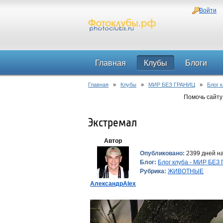
Войти
Главная
Клубы
Блоги
Главная
»
Клубы
»
МИР БЕЗ ГРАНИЦ
»
Блог 
Помочь сайту
Экстремал
Автор
Опубликовано:
2399 дней на
Блог:
Блог клуба - МИР БЕЗ
Рубрика:
ЖИВОТНЫЕ
АлександрAlex