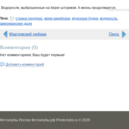
Водоросли, выброшенные на берег штормом. А жизнь продолжается.
0 просмотров
Теги:
страна гондурас
,
море карибское
,
круизные будни
,
водоросль
,
американские дали
Мартовский пейзаж
Омск.
Комментарии (
0
)
Нет комментариев. Ваш будет первым!
Добавить комментарий
Фотоклубы России Фотоклубы.рф Photoclubs.ru © 2026