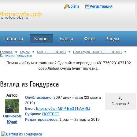
Войти
Регистрация
Главная
Клубы
Блоги
Фото
Люди
Главная
»
Клубы
»
МИР БЕЗ ГРАНИЦ
»
Блог клуба - МИР БЕЗ ГРАНИЦ
»
Форум
Взгляд из Гондураса
Помочь сайту материально? Сделайте перевод на 4817760231077102
сбер.Любая сумма будет полезна.
Взгляд из Гондураса
Автор
Опубликовано:
2697 дней назад (22 марта
+5
2019)
Голосов: 5
Блог:
Блог клуба - МИР БЕЗ ГРАНИЦ
Рубрика:
ПОРТРЕТ
Одиноков
Редактировалось:
1 раз — 22 марта 2019
Юрий