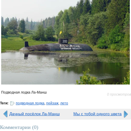
Подводная лодка Ла-Манш
0 просмотров
Теги:
подводная лодка
,
пейзаж
,
лето
Дачный посёлок Ла-Манш
Мы с тобой одного цвета
Комментарии (
0
)