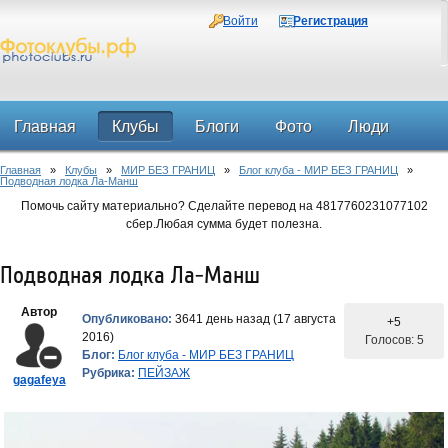
Войти
Регистрация
Главная
Клубы
Блоги
Фото
Люди
Главная
»
Клубы
»
МИР БЕЗ ГРАНИЦ
»
Блог клуба - МИР БЕЗ ГРАНИЦ
»
Форум
Подводная лодка Ла-Манш
Помочь сайту материально? Сделайте перевод на 4817760231077102
сбер.Любая сумма будет полезна.
Подводная лодка Ла-Манш
Автор
Опубликовано:
3641 день назад (17 августа
+5
2016)
Голосов: 5
Блог:
Блог клуба - МИР БЕЗ ГРАНИЦ
Рубрика:
ПЕЙЗАЖ
gagafeya