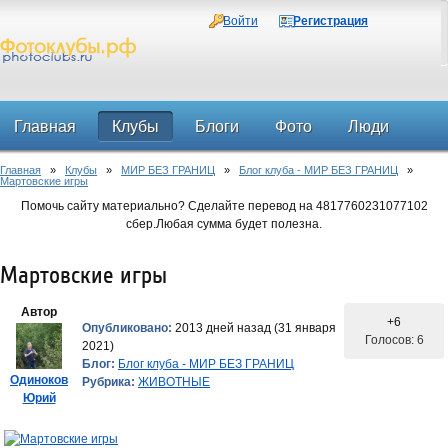
Войти
Регистрация
Главная
Клубы
Блоги
Фото
Люди
Главная
»
Клубы
»
МИР БЕЗ ГРАНИЦ
»
Блог клуба - МИР БЕЗ ГРАНИЦ
»
Форум
Мартовские игры
Помочь сайту материально? Сделайте перевод на 4817760231077102
сбер.Любая сумма будет полезна.
Мартовские игры
Автор
+6
Опубликовано:
2013 дней назад (31 января
Голосов: 6
2021)
Блог:
Блог клуба - МИР БЕЗ ГРАНИЦ
Одиноков
Рубрика:
ЖИВОТНЫЕ
Юрий