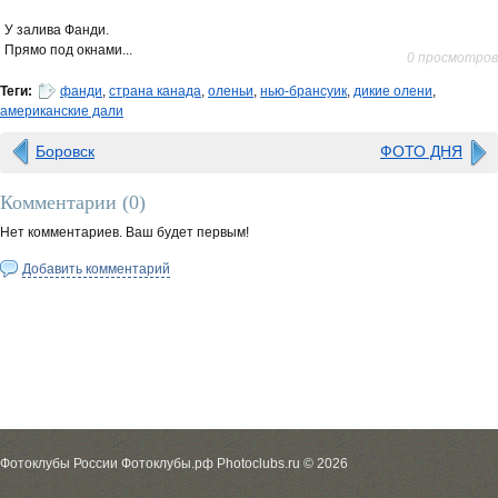
У залива Фанди.
Прямо под окнами...
0 просмотров
Теги:
фанди
,
страна канада
,
оленьи
,
нью-брансуик
,
дикие олени
,
американские дали
Боровск
ФОТО ДНЯ
Комментарии (
0
)
Нет комментариев. Ваш будет первым!
Добавить комментарий
Фотоклубы России Фотоклубы.рф Photoclubs.ru © 2026