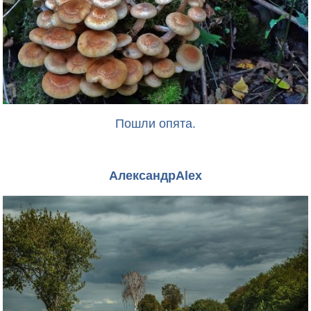
Пошли опята.
АлександрAlex