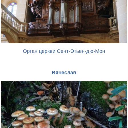
Орган церкви Сент-Этьен-дю-Мон
Вячеслав