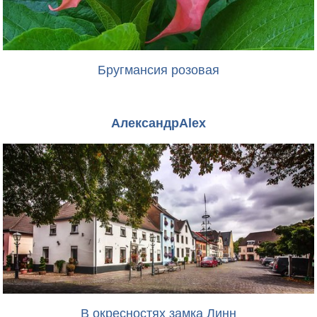
Бругмансия розовая
АлександрAlex
В окресностях замка Линн