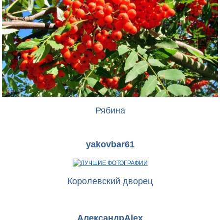
Рябина
yakovbar61
Королевский дворец
АлександрAlex