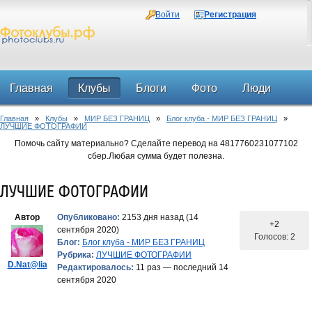
Войти
Регистрация
Главная
Клубы
Блоги
Фото
Люди
Главная
»
Клубы
»
МИР БЕЗ ГРАНИЦ
»
Блог клуба - МИР БЕЗ ГРАНИЦ
»
Форум
ЛУЧШИЕ ФОТОГРАФИИ
Помочь сайту материально? Сделайте перевод на 4817760231077102
сбер.Любая сумма будет полезна.
ЛУЧШИЕ ФОТОГРАФИИ
Автор
Опубликовано:
2153 дня назад (14
+2
сентября 2020)
Голосов: 2
Блог:
Блог клуба - МИР БЕЗ ГРАНИЦ
Рубрика:
ЛУЧШИЕ ФОТОГРАФИИ
D.Nat@lia
Редактировалось:
11 раз — последний 14
сентября 2020