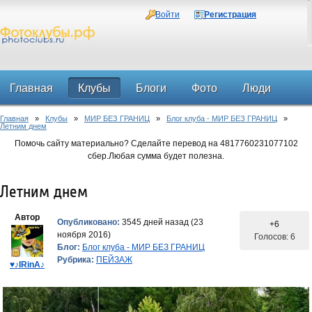
Войти
Регистрация
Главная
Клубы
Блоги
Фото
Люди
Главная
»
Клубы
»
МИР БЕЗ ГРАНИЦ
»
Блог клуба - МИР БЕЗ ГРАНИЦ
»
Форум
Летним днем
Помочь сайту материально? Сделайте перевод на 4817760231077102
сбер.Любая сумма будет полезна.
Летним днем
Автор
Опубликовано:
3545 дней назад (23
+6
ноября 2016)
Голосов: 6
Блог:
Блог клуба - МИР БЕЗ ГРАНИЦ
Рубрика:
ПЕЙЗАЖ
♥♪IRinA♪