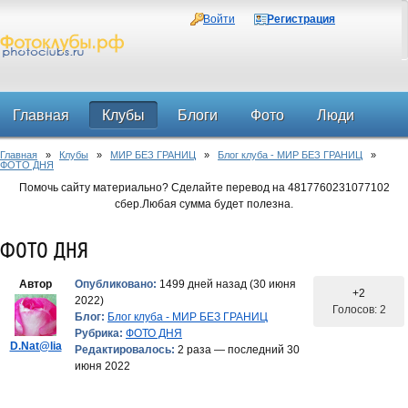
Войти
Регистрация
Главная
Клубы
Блоги
Фото
Люди
Главная
»
Клубы
»
МИР БЕЗ ГРАНИЦ
»
Блог клуба - МИР БЕЗ ГРАНИЦ
»
Форум
ФОТО ДНЯ
Помочь сайту материально? Сделайте перевод на 4817760231077102
сбер.Любая сумма будет полезна.
ФОТО ДНЯ
Автор
Опубликовано:
1499 дней назад (30 июня
+2
2022)
Голосов: 2
Блог:
Блог клуба - МИР БЕЗ ГРАНИЦ
Рубрика:
ФОТО ДНЯ
D.Nat@lia
Редактировалось:
2 раза — последний 30
июня 2022