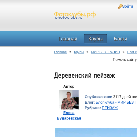
Войти
Главная
Клубы
Блоги
Главная
»
Клубы
»
МИР БЕЗ ГРАНИЦ
»
Блог 
Помочь сайту
Деревенский пейзаж
Автор
Опубликовано:
3117 дней наз
Блог:
Блог клуба - МИР БЕЗ
Рубрика:
ПЕЙЗАЖ
Елена
Бударевская