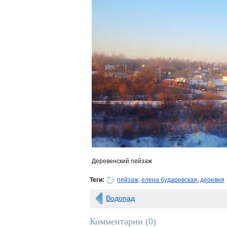
Деревенский пейзаж
Теги:
пейзаж
,
елена бударевская
,
деревня
Водопад
Комментарии (
0
)