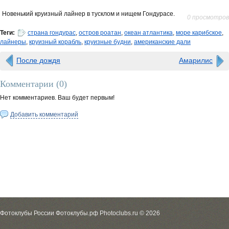
Новенький круизный лайнер в тусклом и нищем Гондурасе.
0 просмотров
Теги:
страна гондурас
,
остров роатан
,
океан атлантика
,
море карибское
,
лайнеры
,
круизный корабль
,
круизные будни
,
американские дали
После дождя
Амарилис
Комментарии (
0
)
Нет комментариев. Ваш будет первым!
Добавить комментарий
Фотоклубы России Фотоклубы.рф Photoclubs.ru © 2026