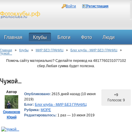
Войти
Регистрация
Главная
Клубы
Блоги
Фото
Люди
Главная
»
Клубы
»
МИР БЕЗ ГРАНИЦ
»
Блог клуба - МИР БЕЗ ГРАНИЦ
»
Форум
Чужой...
Помочь сайту материально? Сделайте перевод на 4817760231077102
сбер.Любая сумма будет полезна.
Чужой...
Автор
Опубликовано:
2615 дней назад (10 июня
+9
2019)
Голосов: 9
Блог:
Блог клуба - МИР БЕЗ ГРАНИЦ
Рубрика:
МОРЕ
Одиноков
Редактировалось:
1 раз — 10 июня 2019
Юрий