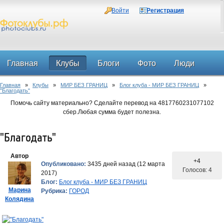
Войти
Регистрация
Главная
Клубы
Блоги
Фото
Люди
Главная
»
Клубы
»
МИР БЕЗ ГРАНИЦ
»
Блог клуба - МИР БЕЗ ГРАНИЦ
»
Форум
"Благодать"
Помочь сайту материально? Сделайте перевод на 4817760231077102
сбер.Любая сумма будет полезна.
"Благодать"
Автор
+4
Опубликовано:
3435 дней назад (12 марта
Голосов: 4
2017)
Блог:
Блог клуба - МИР БЕЗ ГРАНИЦ
Марина
Рубрика:
ГОРОД
Колядина