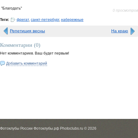
"Благодать"
0 просмотров
Теги:
фрегат
,
санкт-петербург
,
набережные
Репетиция весны
На краю
Комментарии (
0
)
Нет комментариев. Ваш будет первым!
Добавить комментарий
Фотоклубы России Фотоклубы.рф Photoclubs.ru © 2026