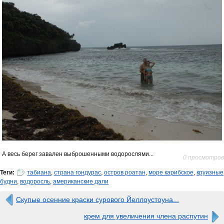
А весь берег завален выброшенными водорослями...
0 просмотров
Теги:
табиана
,
страна гондурас
,
остров роатан
,
море карибское
,
круизные
будни
,
водоросль
,
американские дали
Скупые осенние краски сурового Йеллоустоуна...
крем для увеличения члена распутин