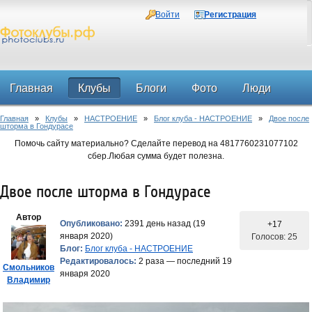
Войти
Регистрация
Главная
Клубы
Блоги
Фото
Люди
Главная
»
Клубы
»
НАСТРОЕНИЕ
»
Блог клуба - НАСТРОЕНИЕ
»
Двое после
Форум
шторма в Гондурасе
Помочь сайту материально? Сделайте перевод на 4817760231077102
сбер.Любая сумма будет полезна.
Двое после шторма в Гондурасе
Автор
Опубликовано:
2391 день назад (19
+17
января 2020)
Голосов: 25
Блог:
Блог клуба - НАСТРОЕНИЕ
Редактировалось:
2 раза — последний 19
Смольников
января 2020
Владимир