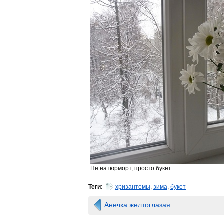
Не натюрморт, просто букет
Теги:
хризантемы
,
зима
,
букет
Анечка желтоглазая