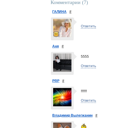
Комментарии (
7
)
ГАЛИНА
#
Ответить
Аня
#
5555
Ответить
PRP
#
!!!!!!!
Ответить
Владимир Вылегжанин
#