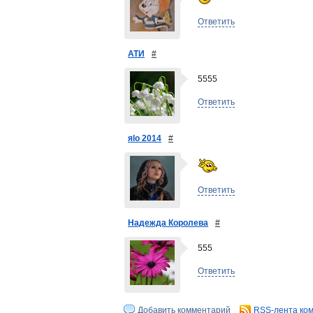
Ответить
АТИ
#
5555
Ответить
яlo 2014
#
Ответить
Надежда Королева
#
555
Ответить
Добавить комментарий
RSS-лента ко