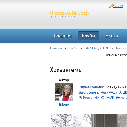
Войти
Главная
Клубы
Блоги
Главная
»
Клубы
»
РАДУГА ЦВЕТОВ
»
Блог к
Помочь сайту
Хризантемы
Автор
Опубликовано:
1286 дней наз
Блог:
Блог клуба - РАДУГА Ц
Рубрика:
НАТЮРМОРТ(букеты,
Elleny