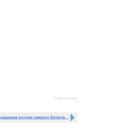
0 просмотров
машинка кусочек нежного батиста...