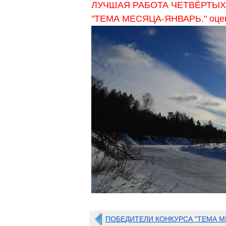
ЛУЧШАЯ РАБОТА ЧЕТВЁРТЫХ
"ТЕМА МЕСЯЦА-ЯНВАРЬ." оце
ПОБЕДИТЕЛИ КОНКУРСА "ТЕМА М