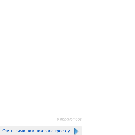
0 просмотров
Опять зима нам показала красоту..