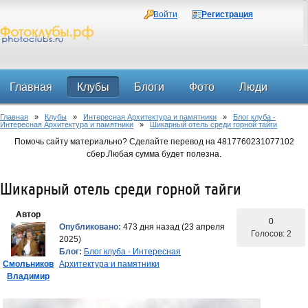
Войти
Регистрация
Главная
Клубы
Блоги
Фото
Люди
Главная
»
Клубы
»
Интересная Архитектура и памятники
»
Блог клуба -
Форум
Интересная Архитектура и памятники
»
Шикарный отель среди горной тайги
Помочь сайту материально? Сделайте перевод на 4817760231077102
сбер.Любая сумма будет полезна.
Шикарный отель среди горной тайги
Автор
0
Опубликовано:
473 дня назад (23 апреля
Голосов: 2
2025)
Блог:
Блог клуба - Интересная
Смольников
Архитектура и памятники
Владимир