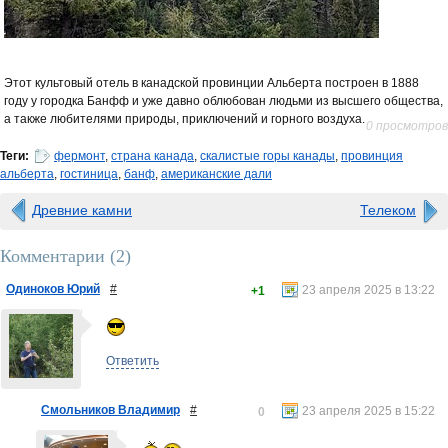
Этот культовый отель в канадской провинции Альберта построен в 1888
году у городка Банфф и уже давно облюбован людьми из высшего общества,
а также любителями природы, приключений и горного воздуха.
0 просмотров
Теги:
фермонт
,
страна канада
,
скалистые горы канады
,
провинция
альберта
,
гостиница
,
банф
,
американские дали
Древние камни
Телеком
Комментарии (
2
)
Одиноков Юрий
#
23 апреля 2025 в 13:22
+1
Ответить
Смольников Владимир
#
23 апреля 2025 в 15:22
0