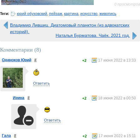
0 просмотров
Теги:
юрий обуховский
,
пейзаж
,
картина
,
искусство
,
живопись
Владимир Лившиц. Диатомовый планктон (из адвокатских
историй).
Наталья Бурматова. Чаёк. 2021 год.
Комментарии (
8
)
Одиноков Юрий
#
17 июня 2022 в 13:33
+2
Ответить
Ирина
#
18 июня 2022 в 00:50
+2
Ответить
Гала
#
17 июня 2022 в 15:11
+2