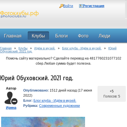
Войти
Регистрация
Главная
Клубы
Блоги
Фото
Люди
Главная
»
Клубы
»
Идём в музей.
»
Блог клуба - Идём в музей.
»
Юрий
Форум
Обуховский. 2021 год.
Помочь сайту материально? Сделайте перевод на 4817760231077102
сбер.Любая сумма будет полезна.
Юрий Обуховский. 2021 год.
Автор
Опубликовано:
1512 дней назад (17 июня
+5
2022)
Голосов: 5
Блог:
Блог клуба - Идём в музей.
Рубрика:
Современные художники
Ирина