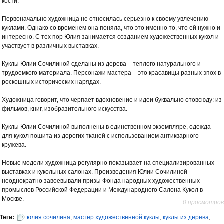
кости.
Первоначально художница не относилась серьезно к своему увлечению
куклами. Однако со временем она поняла, что это именно то, что ей нужно и
интересно. С тех пор Юлия занимается созданием художественных кукол и
участвует в различных выставках.
Куклы Юлии Сочилиной сделаны из дерева – теплого натурального и
трудоемкого материала. Персонажи мастера – это красавицы разных эпох в
роскошных исторических нарядах.
Художница говорит, что черпает вдохновение и идеи буквально отовсюду: из
фильмов, книг, изобразительного искусства.
Куклы Юлии Сочилиной выполнены в единственном экземпляре, одежда
для кукол пошита из дорогих тканей с использованием антикварного
кружева.
Новые модели художница регулярно показывает на специализированных
выставках и кукольных салонах. Произведения Юлии Сочилиной
неоднократно завоевывали призы Фонда народных художественных
промыслов Российской Федерации и Международного Салона Кукол в
Москве.
0 просмотров
Теги:
юлия сочилина
,
мастер художественной куклы
,
куклы из дерева
,