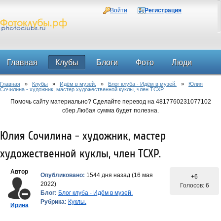
Войти
Регистрация
Главная
Клубы
Блоги
Фото
Люди
Главная
»
Клубы
»
Идём в музей.
»
Блог клуба - Идём в музей.
»
Юлия
Форум
Сочилина - художник, мастер художественной куклы, член ТСХР.
Помочь сайту материально? Сделайте перевод на 4817760231077102
сбер.Любая сумма будет полезна.
Юлия Сочилина - художник, мастер
художественной куклы, член ТСХР.
Автор
Опубликовано:
1544 дня назад (16 мая
+6
2022)
Голосов: 6
Блог:
Блог клуба - Идём в музей.
Рубрика:
Куклы.
Ирина