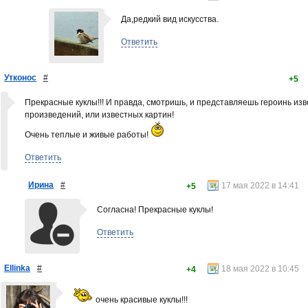
Да,редкий вид искусства.
Ответить
Утконос
#
+5
Прекрасные куклы!!! И правда, смотришь, и представляешь героинь из
произведений, или известных картин!
Очень теплые и живые работы!
Ответить
Ирина
#
17 мая 2022 в 14:41
+5
Согласна! Прекрасные куклы!
Ответить
Ellinka
#
18 мая 2022 в 10:45
+4
очень красивые куклы!!!