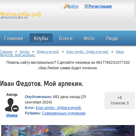
Войти
Регистрация
Главная
Клубы
Блоги
Фото
Люди
Главная
»
Клубы
»
Идём в музей.
»
Блог клуба - Идём в музей.
»
Иван
Форум
Федотов. Мой арлекин.
Помочь сайту материально? Сделайте перевод на 4817760231077102
сбер.Любая сумма будет полезна.
Иван Федотов. Мой арлекин.
Автор
Опубликовано:
681 день назад (25
+3
сентября 2024)
Голосов: 3
Блог:
Блог клуба - Идём в музей.
Рубрика:
Современные художники
Ирина