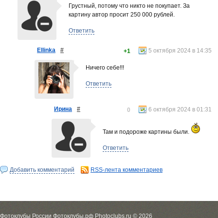
Грустный, потому что никто не покупает. За
картину автор просит 250 000 рублей.
Ответить
Ellinka
#
5 октября 2024 в 14:35
+1
Ничего себе!!!
Ответить
Ирина
#
6 октября 2024 в 01:31
0
Там и подороже картины были.
Ответить
Добавить комментарий
RSS-лента комментариев
Фотоклубы России Фотоклубы.рф Photoclubs.ru © 2026