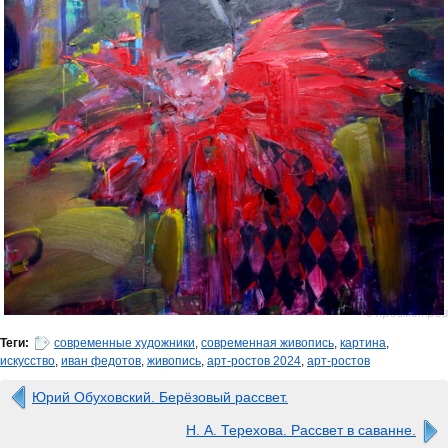
0 просмотров
Теги:
современные художники
,
современная живопись
,
картина
,
искусство
,
иван федотов
,
живопись
,
арт-ростов 2024
,
арт-ростов
Юрий Обуховский. Берёзовый рассвет.
Н. А. Терехова. Рассвет в саванне.