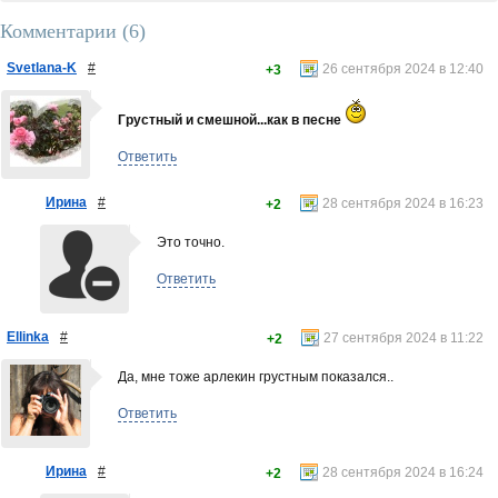
Комментарии (
6
)
Svetlana-K
#
26 сентября 2024 в 12:40
+3
Грустный и смешной...как в песне
Ответить
Ирина
#
28 сентября 2024 в 16:23
+2
Это точно.
Ответить
Ellinka
#
27 сентября 2024 в 11:22
+2
Да, мне тоже арлекин грустным показался..
Ответить
Ирина
#
28 сентября 2024 в 16:24
+2