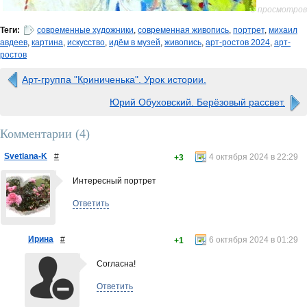
0 просмотров
Теги:
современные художники
,
современная живопись
,
портрет
,
михаил
авдеев
,
картина
,
искусство
,
идём в музей
,
живопись
,
арт-ростов 2024
,
арт-
ростов
Арт-группа "Криниченька". Урок истории.
Юрий Обуховский. Берёзовый рассвет.
Комментарии (
4
)
Svetlana-K
#
4 октября 2024 в 22:29
+3
Интересный портрет
Ответить
Ирина
#
6 октября 2024 в 01:29
+1
Согласна!
Ответить