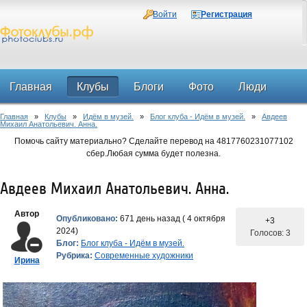
Войти
Регистрация
Главная
Клубы
Блоги
Фото
Люди
Главная
»
Клубы
»
Идём в музей.
»
Блог клуба - Идём в музей.
»
Авдеев
Форум
Михаил Анатольевич. Анна.
Помочь сайту материально? Сделайте перевод на 4817760231077102
сбер.Любая сумма будет полезна.
Авдеев Михаил Анатольевич. Анна.
Автор
Опубликовано:
671 день назад ( 4 октября
+3
2024)
Голосов: 3
Блог:
Блог клуба - Идём в музей.
Рубрика:
Современные художники
Ирина