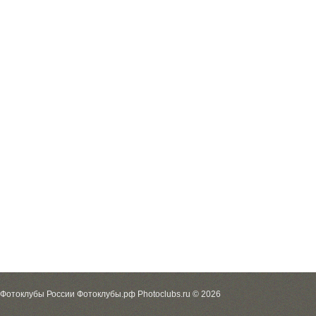
Фотоклубы России Фотоклубы.рф Photoclubs.ru © 2026