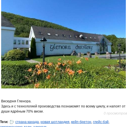
Вискурня Гленора.
Здесь и с технологией производства познакомят по всему циклу, и напоят от
души ядрёным 70% виски.
0 просмотров
Теги:
страна канада
,
новая шотландия
,
кейп-бретон
,
глейс-бэй
,