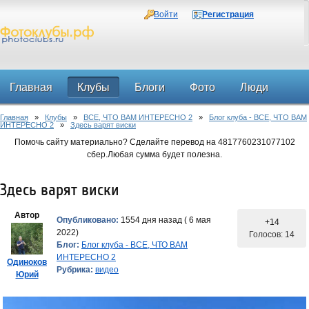
Войти
Регистрация
Главная
Клубы
Блоги
Фото
Люди
Главная
»
Клубы
»
ВСЕ, ЧТО ВАМ ИНТЕРЕСНО 2
»
Блог клуба - ВСЕ, ЧТО ВАМ
Форум
ИНТЕРЕСНО 2
»
Здесь варят виски
Помочь сайту материально? Сделайте перевод на 4817760231077102
сбер.Любая сумма будет полезна.
Здесь варят виски
Автор
Опубликовано:
1554 дня назад ( 6 мая
+14
2022)
Голосов: 14
Блог:
Блог клуба - ВСЕ, ЧТО ВАМ
ИНТЕРЕСНО 2
Одиноков
Рубрика:
видео
Юрий