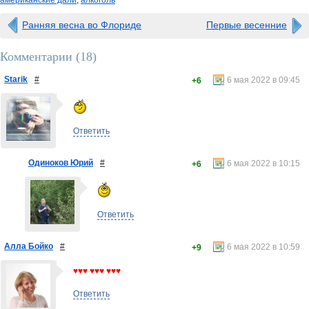
американские дали
,
алкоголь
Ранняя весна во Флориде
Первые весенние
Комментарии (
18
)
Starik
#
6 мая 2022 в 09:45
+6
Ответить
Одиноков Юрий
#
6 мая 2022 в 10:15
+6
Ответить
Алла Бойко
#
6 мая 2022 в 10:59
+9
♥♥♥ ♥♥♥ ♥♥♥
Ответить