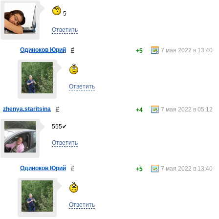
5
Ответить
Одиноков Юрий
#
7 мая 2022 в 13:40
+5
Ответить
zhenya.staritsina
#
7 мая 2022 в 05:12
+4
555✔
Ответить
Одиноков Юрий
#
7 мая 2022 в 13:40
+5
Ответить