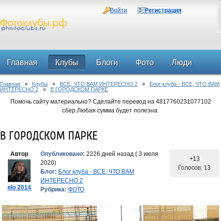
Войти
Регистрация
Главная
Клубы
Блоги
Фото
Люди
Главная
»
Клубы
»
ВСЕ, ЧТО ВАМ ИНТЕРЕСНО 2
»
Блог клуба - ВСЕ, ЧТО ВАМ
Форум
ИНТЕРЕСНО 2
»
В ГОРОДСКОМ ПАРКЕ
Помочь сайту материально? Сделайте перевод на 4817760231077102
сбер.Любая сумма будет полезна.
В ГОРОДСКОМ ПАРКЕ
Автор
Опубликовано:
2226 дней назад ( 3 июля
+13
2020)
Голосов: 13
Блог:
Блог клуба - ВСЕ, ЧТО ВАМ
ИНТЕРЕСНО 2
яlo 2014
Рубрика:
ФОТО