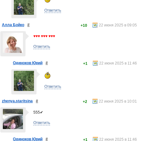
Ответить
Алла Бойко
#
22 июня 2025 в 09:05
+10
♥♥♥ ♥♥♥ ♥♥♥
Ответить
Одиноков Юрий
#
22 июня 2025 в 11:46
+1
Ответить
zhenya.staritsina
#
22 июня 2025 в 10:01
+2
555✔
Ответить
Одиноков Юрий
#
22 июня 2025 в 11:46
+1