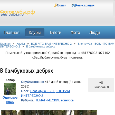
Войти
Регистрация
Главная
Клубы
Блоги
Фото
Люди
Главная
»
Клубы
»
ВСЕ, ЧТО ВАМ ИНТЕРЕСНО 2
»
Блог клуба - ВСЕ, ЧТО ВАМ
Форум
ИНТЕРЕСНО 2
»
В бамбуковых дебрях
Помочь сайту материально? Сделайте перевод на 4817760231077102
сбер.Любая сумма будет полезна.
В бамбуковых дебрях
Автор
Опубликовано:
412 дней назад (21 июня
+8
2025)
Голосов: 8
Блог:
Блог клуба - ВСЕ, ЧТО ВАМ
ИНТЕРЕСНО 2
Одиноков
Рубрика:
ТЕМАТИЧЕСКИЕ конкурсы
Юрий