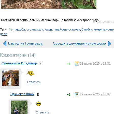
Бамбуковый региональный лесной парк на гавайском острове Мауи.
0 просмотров
Теги:
чащоба
,
страна сша
,
мауи
,
гавайские острова
,
бамбук
,
американские
дали
Взгляд из Гондураса
Соседи в двухквартирном доме
Комментарии (
14
)
Смольников Владимир
#
21 июня 2025 в 18:31
+3
Ответить
Одиноков Юрий
#
22 июня 2025 в 00:07
+2
Ответить