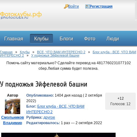
Войти
Регистрация
Главная
Клубы
Блоги
Фото
Люди
Главная
»
Клубы
»
ВСЕ, ЧТО ВАМ ИНТЕРЕСНО 2
»
Блог клуба - ВСЕ, ЧТО ВАМ
Форум
ИНТЕРЕСНО 2
»
У подножья Эйфелевой башни
Помочь сайту материально? Сделайте перевод на 4817760231077102
сбер.Любая сумма будет полезна.
У подножья Эйфелевой башни
Автор
Опубликовано:
1404 дня назад ( 2 октября
+12
2022)
Голосов: 12
Блог:
Блог клуба - ВСЕ, ЧТО ВАМ
ИНТЕРЕСНО 2
Смольников
Рубрика:
другое
Владимир
Редактировалось:
1 раз — 2 октября 2022