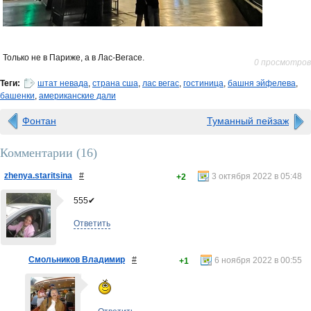
Только не в Париже, а в Лас-Вегасе.
0 просмотров
Теги:
штат невада
,
страна сша
,
лас вегас
,
гостиница
,
башня эйфелева
,
башенки
,
американские дали
Фонтан
Туманный пейзаж
Комментарии (
16
)
zhenya.staritsina
#
3 октября 2022 в 05:48
+2
555✔
Ответить
Смольников Владимир
#
6 ноября 2022 в 00:55
+1