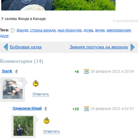
У залива Фанди в Канаде.
0 просмотров
Теги:
фанди
,
страна канада
,
нью-брансуик
,
дочка
,
внуки
,
американские
дали
Бобровая хатка
Зимняя прогулка на веранду
Комментарии (
14
)
Starik
#
18 февраля 2021 в 20:04
+6
Ответить
Одиноков Юрий
#
19 февраля 2021 в 02:57
+10
Ответить