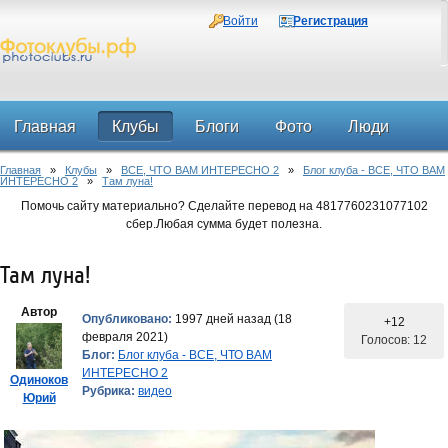
Войти
Регистрация
Главная
Клубы
Блоги
Фото
Люди
Главная
»
Клубы
»
ВСЕ, ЧТО ВАМ ИНТЕРЕСНО 2
»
Блог клуба - ВСЕ, ЧТО ВАМ
Форум
ИНТЕРЕСНО 2
»
Там луна!
Помочь сайту материально? Сделайте перевод на 4817760231077102
сбер.Любая сумма будет полезна.
Там луна!
Автор
Опубликовано:
1997 дней назад (18
+12
февраля 2021)
Голосов: 12
Блог:
Блог клуба - ВСЕ, ЧТО ВАМ
ИНТЕРЕСНО 2
Одиноков
Рубрика:
видео
Юрий