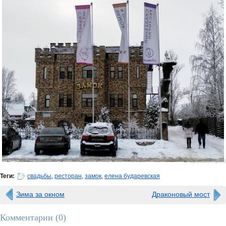
0 просмотров
Теги:
свадьбы
,
ресторан
,
замок
,
елена бударевская
Зима за окном
Драконовый мост
Комментарии (
0
)