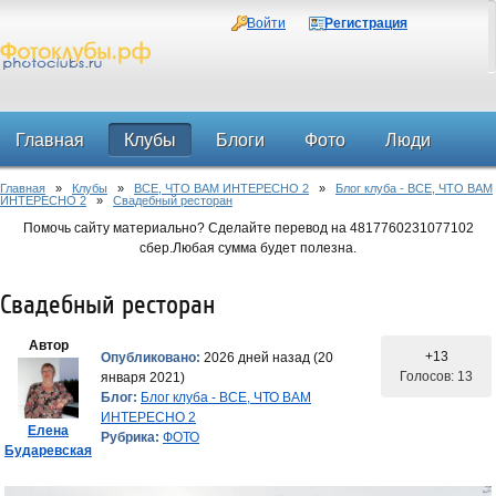
Войти
Регистрация
Главная
Клубы
Блоги
Фото
Люди
Главная
»
Клубы
»
ВСЕ, ЧТО ВАМ ИНТЕРЕСНО 2
»
Блог клуба - ВСЕ, ЧТО ВАМ
Форум
ИНТЕРЕСНО 2
»
Свадебный ресторан
Помочь сайту материально? Сделайте перевод на 4817760231077102
сбер.Любая сумма будет полезна.
Свадебный ресторан
Автор
+13
Опубликовано:
2026 дней назад (20
Голосов: 13
января 2021)
Блог:
Блог клуба - ВСЕ, ЧТО ВАМ
ИНТЕРЕСНО 2
Елена
Рубрика:
ФОТО
Бударевская