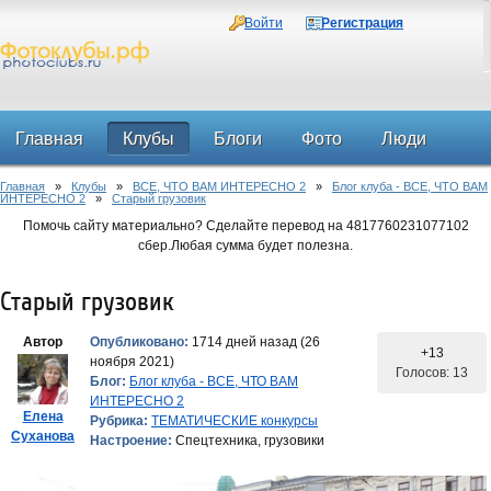
Войти
Регистрация
Главная
Клубы
Блоги
Фото
Люди
Главная
»
Клубы
»
ВСЕ, ЧТО ВАМ ИНТЕРЕСНО 2
»
Блог клуба - ВСЕ, ЧТО ВАМ
Форум
ИНТЕРЕСНО 2
»
Старый грузовик
Помочь сайту материально? Сделайте перевод на 4817760231077102
сбер.Любая сумма будет полезна.
Старый грузовик
Автор
Опубликовано:
1714 дней назад (26
+13
ноября 2021)
Голосов: 13
Блог:
Блог клуба - ВСЕ, ЧТО ВАМ
ИНТЕРЕСНО 2
Елена
Рубрика:
ТЕМАТИЧЕСКИЕ конкурсы
Суханова
Настроение:
Спецтехника, грузовики