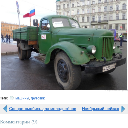
0 просмотров
Теги:
машины
,
грузовик
Спецавтомобиль для молодожёнов
Ноябрьский пейзаж
Комментарии (
9
)