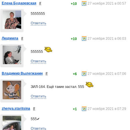
Елена Бударевская
#
27 ноября 2021 в 00:57
+10
5555555
Ответить
Людмила
#
27 ноября 2021 в 06:03
+10
555555
Ответить
Владимир Вылегжанин
#
27 ноября 2021 в 07:06
+6
ЗИЛ-164. Ещё такие застал. 555
Ответить
zhenya.staritsina
#
27 ноября 2021 в 07:29
+1
555✔
Ответить